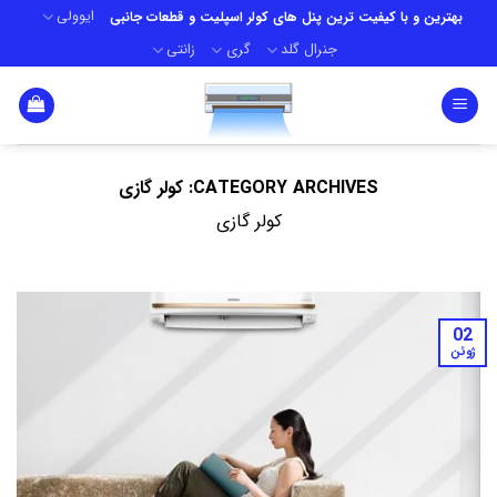
Ski
ایوولی
بهترین و با کیفیت ترین پنل های کولر اسپلیت و قطعات جانبی
t
جنرال گلد
گری
زانتی
conten
CATEGORY ARCHIVES:
کولر گازی
کولر گازی
02
ژوئن