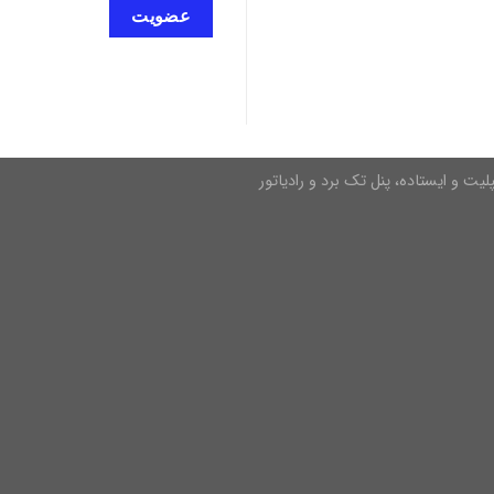
عضویت
یت و ایستاده، پنل تک برد و رادیاتور