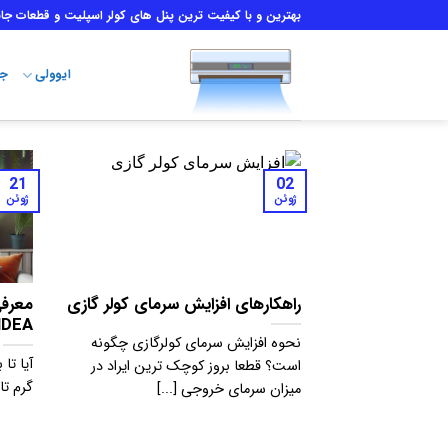
Ski
بهترین و با کیفیت ترین پنل های کولر اسپلیت و قطعات جان
t
conten
ایوولی
جن
21
02
ژوئن
ژوئن
راهکارهای افزایش سرمای کولر گازی
معرفی
MIDEA و روش‌های 
نحوه افزایش سرمای کولرگازی چگونه
آیا تا
است؟ قطعا بروز کوچک ترین ایراد در
گرم تا
میزان سرمای خروجی [...]