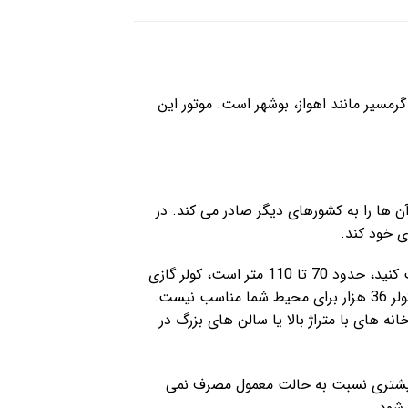
رهای گرمسیر مانند اهواز، بوشهر است. موتور این
داری کرده و آن ها را به کشورهای دیگر صادر می کند. در
ی خود کند.
کولر گازی جنرال گلد برای آب و هوای گرم بسیار مناسبت است. اگر فضایی که می خواهید کولر گازی خود را در آن نصب کنید، حدود 70 تا 110 متر است، کولر گازی
36 هزار جنرال گلد برای شما مناسب است. ولی اگر در شهرهای سرد ایران مانند تهران، تبریز یا مشهد ساکن هستین، کولر 36 هزار برای محیط شما مناسب نیست.
ی کند و یخ می زند. کولر گازی 36 هزار جنرال گلد مناسب خانه های با متراژ بالا یا سالن های بزرگ در
د، انرژی بیشتری نسبت به حالت معمول مصرف نمی
 شود.