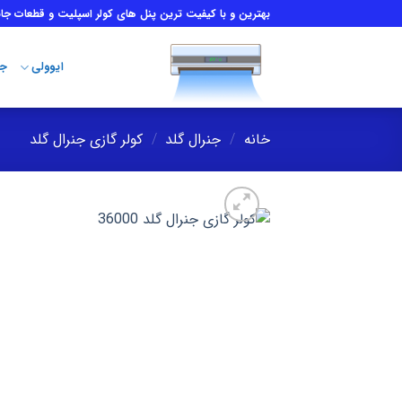
Ski
بهترین و با کیفیت ترین پنل های کولر اسپلیت و قطعات جان
t
conten
ایوولی
جن
خانه
/
جنرال گلد
/
کولر گازی جنرال گلد