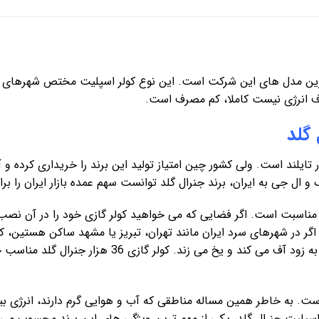
3600 یکی از پر فروش ترین مدل های این شرکت است. این نوع کولر اسپلیت مختص شه
رف انرژی نیست کاملا، کم مصرف است.
گلد
 گازی جنرال گلد 36000 برای کشور تایلند است. ولی کشور چین امتیاز تولید این برند را خری
 ال جی به ایران، برند جنرال گلد توانست سهم عمده بازار ایران را برا
چون با توجه به عدم گرمای کافی، کولر شما زود به زود آف م
3 دارای موتور روتاری است. به خاطر همین مساله مناطقی که آب و هوایی گرم دارن
اسپلیت جنرال گلد، یکی از مهم ترین ویژگی های این برند محسوب می