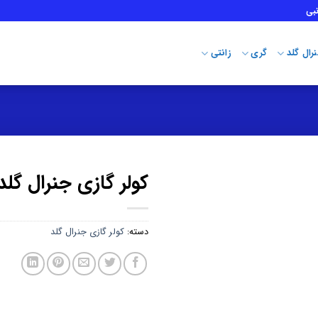
بی
رال گلد
گری
زانتی
کولر گازی جنرال گلد 6000
دسته:
کولر گازی جنرال گلد
افزودن
به
علاقه
مندی
ها