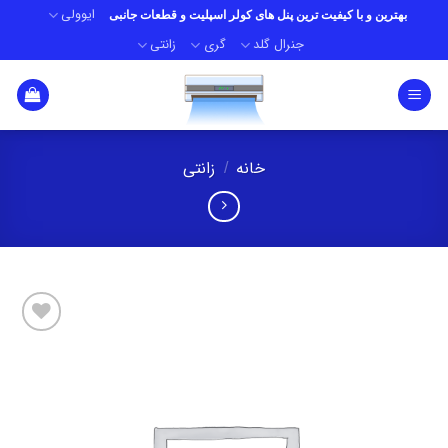
Ski
ایوولی
بهترین و با کیفیت ترین پنل های کولر اسپلیت و قطعات جانبی
t
جنرال گلد
گری
زانتی
conten
خانه
زانتی
/
افزودن
به
علاقه
مندی