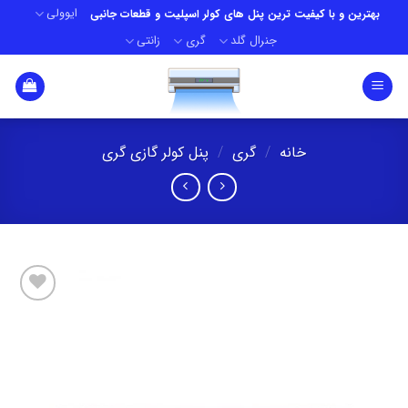
Ski
ایوولی
بهترین و با کیفیت ترین پنل های کولر اسپلیت و قطعات جانبی
t
جنرال گلد
گری
زانتی
conten
خانه
/
گری
/
پنل کولر گازی گری
افزودن
به
علاقه
مندی